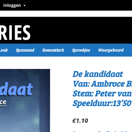
Inloggen
Leuk
Spannend
Romantisch
Sprookjes
Waargebeurd
De kandidaat
Van: Ambroce B
Stem: Peter va
Speelduur:13’50
€
1.10