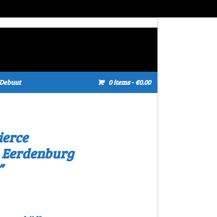
Debuut
0 items
- €0.00
ierce
n Eerdenburg
”