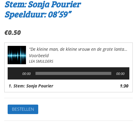
Stem: Sonja Pourier
Speelduur: 08’59”
€
0.50
“De kleine man, de kleine vrouw en de grote lantaarnpaal”
Voorbeeld
LEA SMULDERS
Audiospeler
00:00
00:00
1. Stem: Sonja Pourier
1:30
De
BESTELLEN
kleine
man,
de
kleine