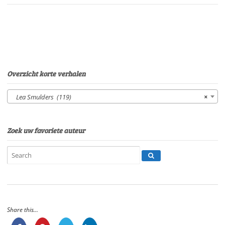
vrouwen
de
grote
lantaarnpaalVan:Lea
SmuldersStem:
Sonja
PourierSpeelduur:
Overzicht korte verhalen
08'59"
aantal
Lea Smulders (119)
×
Zoek uw favoriete auteur
Share this...