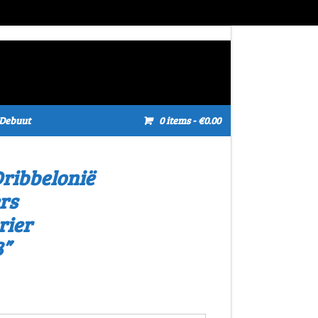
Debuut
0 items
- €0.00
ribbelonië
rs
rier
8”