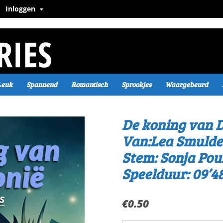
Inloggen
Leuk
Spannend
Romantisch
Sprookjes
Waargebeurd
De koning van D
Van:Lea Smulde
Stem: Sonja Pou
Speelduur: 09’4
€
0.50