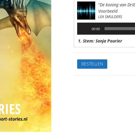
“De koning van Dri
Voorbeeld
LEA SMULDERS
Audiospeler
00:00
1. Stem: Sonja Pourier
De
BESTELLEN
koning
van
DribbeloniëVan:Lea
SmuldersStem:
Sonja
PourierSpeelduur:
09'48"
aantal