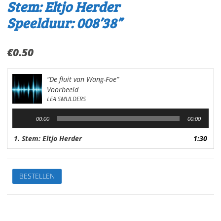
Stem: Eltjo Herder
Speelduur: 008’38”
€
0.50
“De fluit van Wang-Foe”
Voorbeeld
LEA SMULDERS
Audiospeler
00:00
00:00
1. Stem: Eltjo Herder
1:30
De
BESTELLEN
leukste
kinderverhalen
1.De
fluit