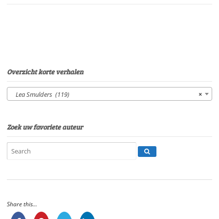
van
Wang-
FoeVan:
Lea
SmuldersStem:
Eltjo
HerderSpeelduur:
Overzicht korte verhalen
008'38"
aantal
Lea Smulders (119)
×
Zoek uw favoriete auteur
Share this...