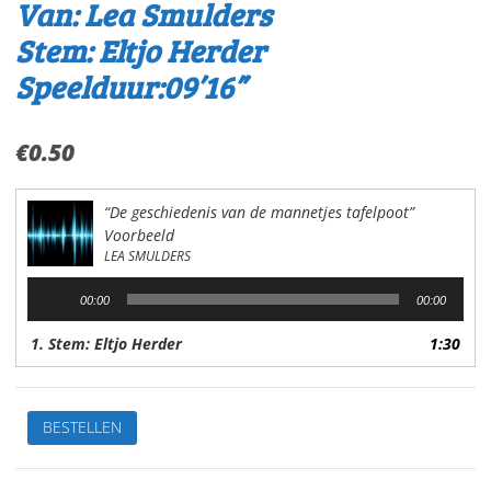
Van: Lea Smulders
Stem: Eltjo Herder
Speelduur:09’16”
€
0.50
“De geschiedenis van de mannetjes tafelpoot”
Voorbeeld
LEA SMULDERS
Audiospeler
00:00
00:00
1. Stem: Eltjo Herder
1:30
De
BESTELLEN
leukste
kinderverhalen
1.De