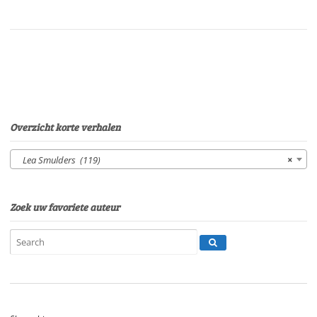
geschiedenis
van
de
mannetjes
tafelpootVan:
Lea
SmuldersStem:
Eltjo
Overzicht korte verhalen
HerderSpeelduur:09'16"
aantal
Lea Smulders (119)
×
Zoek uw favoriete auteur