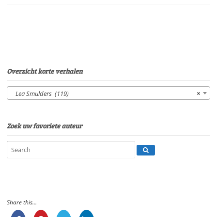
was
geredVan:
Lea
SmuldersStem:
Eltjo
HerderSpeelduur:
07'17"
Overzicht korte verhalen
aantal
Lea Smulders (119)
×
Zoek uw favoriete auteur
Share this...