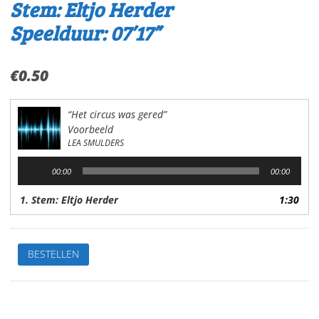
Stem: Eltjo Herder
Speelduur: 07’17”
€
0.50
“Het circus was gered”
Voorbeeld
LEA SMULDERS
Audiospeler
00:00
00:00
1. Stem: Eltjo Herder
1:30
De
BESTELLEN
leukste
kinderverhalen
1.Het
circus