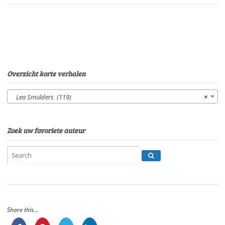
Lea
SmuldersStem:
Eltjo
HerderSpeelduur:
08'00"
aantal
Overzicht korte verhalen
Lea Smulders (119)
×
Zoek uw favoriete auteur
Share this...