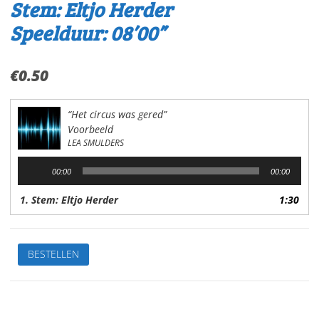
Stem: Eltjo Herder
Speelduur: 08’00”
€
0.50
“Het circus was gered”
Voorbeeld
LEA SMULDERS
Audiospeler
00:00
00:00
1. Stem: Eltjo Herder
1:30
De
BESTELLEN
leukste
kinderverhalen
1.Het
paaltjeVan: