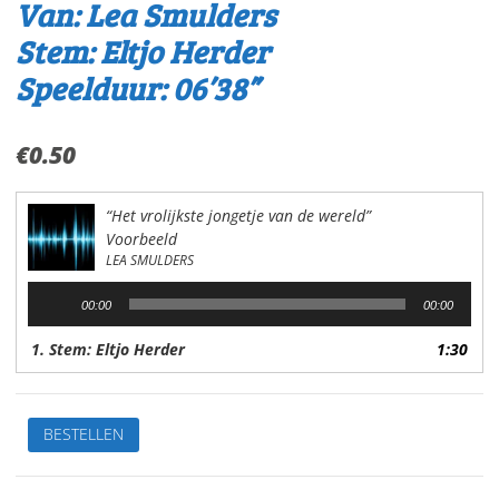
Van: Lea Smulders
Stem: Eltjo Herder
Speelduur: 06’38”
€
0.50
“Het vrolijkste jongetje van de wereld”
Voorbeeld
LEA SMULDERS
Audiospeler
00:00
00:00
1. Stem: Eltjo Herder
1:30
De
BESTELLEN
leukste
kinderverhalen
1.Het