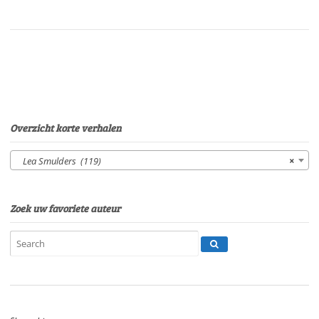
vrolijkste
jongetje
van
de
wereldVan:
Lea
SmuldersStem:
Eltjo
Overzicht korte verhalen
HerderSpeelduur:
06'38"
Lea Smulders (119)
×
aantal
Zoek uw favoriete auteur