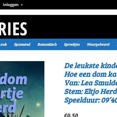
Inloggen
Leuk
Spannend
Romantisch
Sprookjes
Waargebeurd
De leukste kind
Hoe een dom kab
Van: Lea Smuld
Stem: Eltjo Herd
Speelduur: 09’4
€
0.50