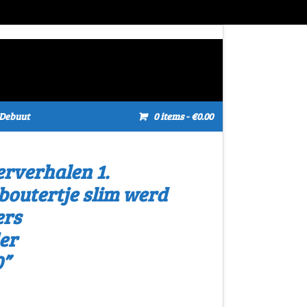
Debuut
0 items
- €0.00
erverhalen 1.
outertje slim werd
ers
er
0”