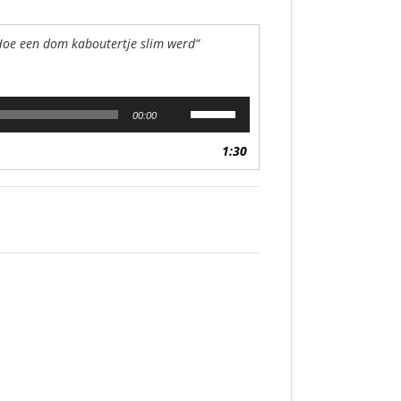
Hoe een dom kaboutertje slim werd”
Gebruik
00:00
Omhoog/Omlaag
pijltoetsen
1:30
om
het
volume
te
verhogen
of
te
verlagen.