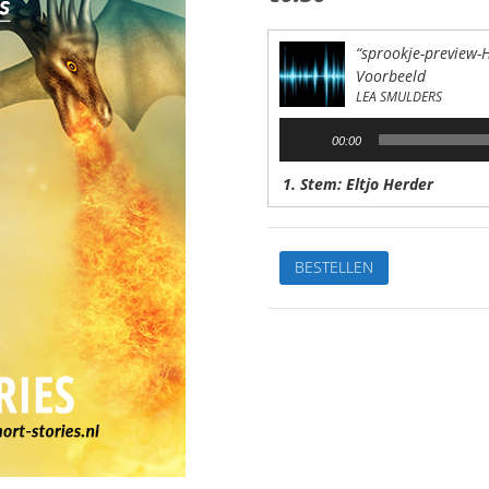
“sprookje-preview-
Voorbeeld
LEA SMULDERS
Audiospeler
00:00
1. Stem: Eltjo Herder
De
BESTELLEN
leukste
kinderverhalen
1.Hoe
een
dom
kaboutertje
slim
werdVan:
Lea