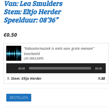
Van: Lea Smulders
Stem: Eltjo Herder
Speelduur: 08’36”
€
0.50
“Kaboutermuziek is niets voor grote mensen”
Voorbeeld
LEA SMULDERS
Audiospeler
00:00
00:00
1. Stem: Eltjo Herder
1:30
De
BESTELLEN
leukste
kinderverhalen
1.Kaboutermuziek