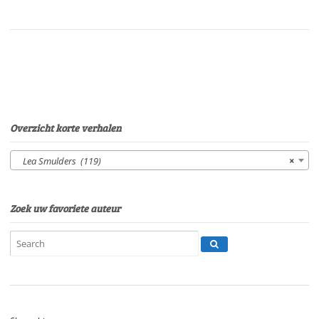
is
niets
voor
grote
mensenVan:
Lea
SmuldersStem:
Eltjo
Overzicht korte verhalen
HerderSpeelduur:
08'36"
Lea Smulders (119)
×
aantal
Zoek uw favoriete auteur