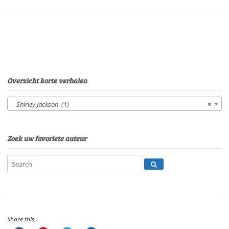
VerschuurenSpeelduur:
27'
54"
aantal
Overzicht korte verhalen
Shirley Jackson (1)
×
Zoek uw favoriete auteur
Share this...