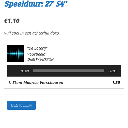
Speelduur: 27′ 54″
€
1.10
Vuil spel in een achterlijk dorp.
“De Loterij”
Voorbeeld
SHIRLEY JACKSON
Audiospeler
00:00
00:00
1. Stem Maurice Verschuuren
1:30
De
BESTELLEN
loterijVan:
Shirley
JacksonStem:
M.