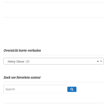
met
detwee
gezichtenVan:
Henry
SlesarStem:
Eltjo
HerderSpeelduur:30'10"
aantal
Overzicht korte verhalen
Henry Slesar (1)
×
Zoek uw favoriete auteur