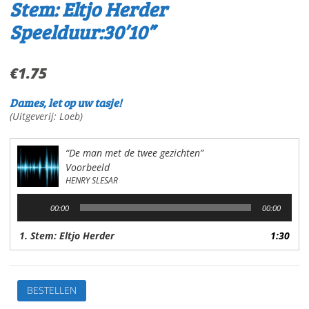
Stem: Eltjo Herder
Speelduur:30’10”
€
1.75
Dames, let op uw tasje!
(Uitgeverij: Loeb)
“De man met de twee gezichten”
Voorbeeld
HENRY SLESAR
Audiospeler
00:00
00:00
1. Stem: Eltjo Herder
1:30
De
BESTELLEN
man