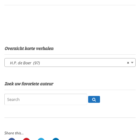
Gerard
LodderSpeelduur:
07'32"
aantal
Overzicht korte verhalen
H.P. de Boer (97)
×
Zoek uw favoriete auteur
Share this...