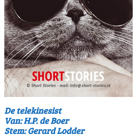
De telekinesist
Van: H.P. de Boer
Stem: Gerard Lodder