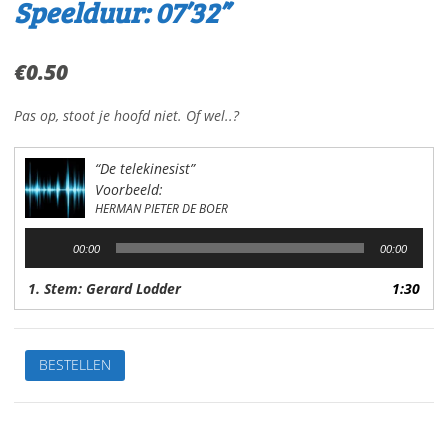
Speelduur: 07’32”
€
0.50
Pas op, stoot je hoofd niet. Of wel..?
“De telekinesist”
Voorbeeld:
HERMAN PIETER DE BOER
Audiospeler
00:00
00:00
1. Stem: Gerard Lodder
1:30
De
BESTELLEN
telekinesistVan:
H.P.
de
BoerStem: