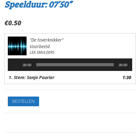
Speelduur: 07’50”
€
0.50
“De toverknikker”
Voorbeeld
LEA SMULDERS
Audiospeler
00:00
00:00
1. Stem: Sonja Pourier
1:30
De
BESTELLEN
toverknikkerVan:Lea
SmuldersStem:
Sonja
PourierSpeelduur:
07'50"
aantal