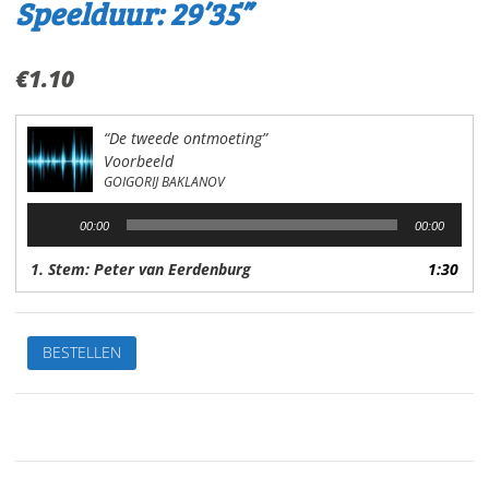
Speelduur: 29’35”
€
1.10
“De tweede ontmoeting”
Voorbeeld
GOIGORIJ BAKLANOV
Audiospeler
00:00
00:00
1. Stem: Peter van Eerdenburg
1:30
De
BESTELLEN
tweede
ontmoetingVan:
Goigorij
BaklanowStem:
Peter
van