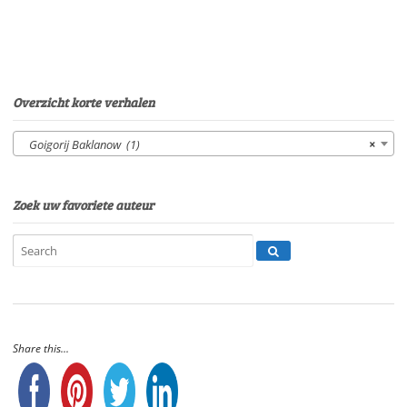
EerdenburgSpeelduur:
29'35"
aantal
Overzicht korte verhalen
Goigorij Baklanow (1)
×
Zoek uw favoriete auteur
Share this...