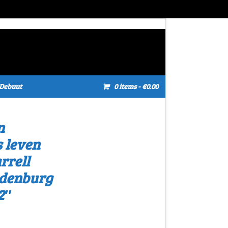
Debuut
0 items
- €0.00
n
 leven
rrell
rdenburg
2″