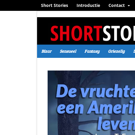
Short Stories
Introductie
Contact
Bizar
Sensueel
Fantasy
Griezelig