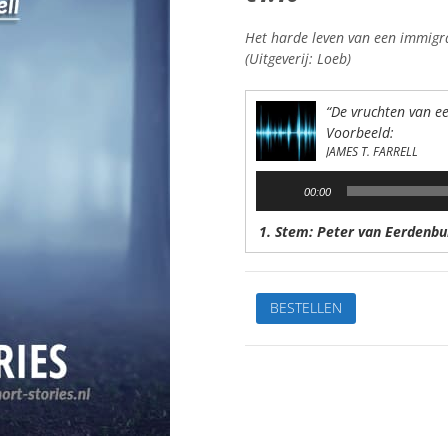
Het harde leven van een immigr
(Uitgeverij: Loeb)
“De vruchten van e
Voorbeeld:
JAMES T. FARRELL
Audiospeler
00:00
1. Stem: Peter van Eerdenbu
De
BESTELLEN
vruchten
vaneen
Amerikaans
levenVan:
James
T.