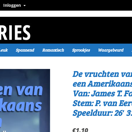
Inloggen
Leuk
Spannend
Romantisch
Sprookjes
Waargebeurd
De vruchten va
een Amerikaans
Van: James T. Fa
Stem: P. van Ee
Speelduur: 26′ 3
€
1.10