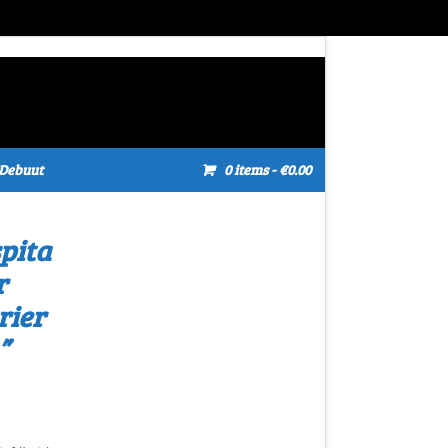
Debuut
0 items
- €0.00
pita
r
rier
”