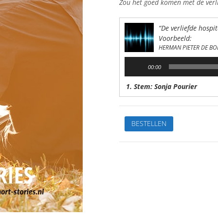
Zou het goed komen met de verli
“De verliefde hospit
Voorbeeld:
HERMAN PIETER DE BO
Audiospeler
00:00
1. Stem: Sonja Pourier
De
BESTELLEN
verliefde
hospitaVan:
H.P.
de
BoerStem:
Sonja
PourierSpeelduur:
11'31"
aantal