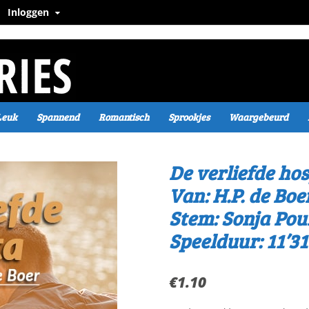
Inloggen
Leuk
Spannend
Romantisch
Sprookjes
Waargebeurd
De verliefde hos
Van: H.P. de Boe
Stem: Sonja Pou
Speelduur: 11’31
€
1.10