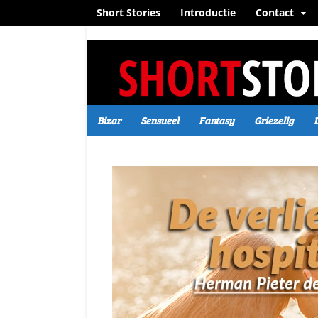
Short Stories
Introductie
Contact
Bizar
Sensueel
Fantasy
Griezelig