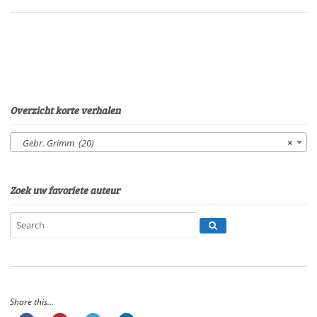
Gebr.
GrimmStem:
M.A.
RooschSpeelduur:08'55"
aantal
Overzicht korte verhalen
Gebr. Grimm (20)
×
Zoek uw favoriete auteur
Share this...