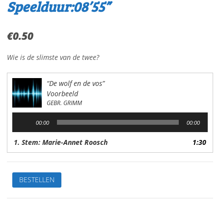
Speelduur:08’55”
€
0.50
Wie is de slimste van de twee?
“De wolf en de vos”
Voorbeeld
GEBR. GRIMM
Audiospeler
00:00
00:00
1. Stem: Marie-Annet Roosch
1:30
De
BESTELLEN
wolf
en
de
vosNaar: