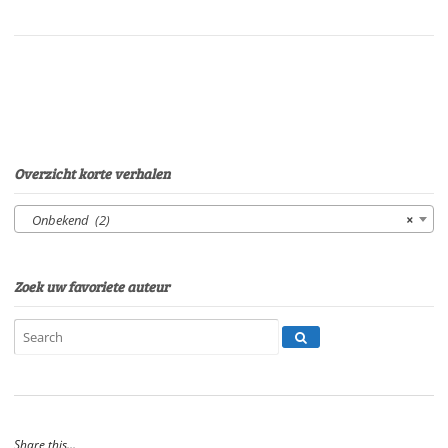
doodVan:
onbekende
auteurStem:
Peter
van
EerdenburgSpeelduur:09'06"
aantal
Overzicht korte verhalen
Onbekend (2)
×
Zoek uw favoriete auteur
Share this...