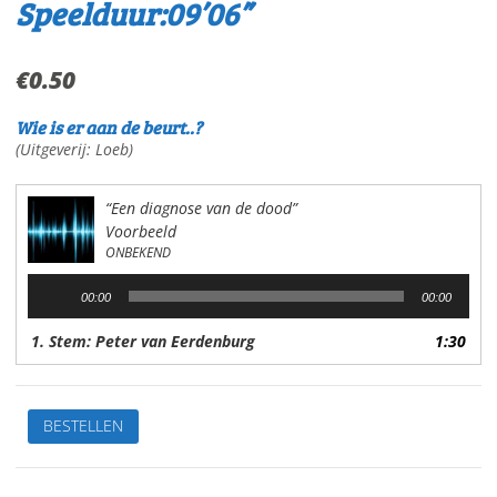
Speelduur:09’06”
€
0.50
Wie is er aan de beurt..?
(Uitgeverij: Loeb)
“Een diagnose van de dood”
Voorbeeld
ONBEKEND
Audiospeler
00:00
00:00
1. Stem: Peter van Eerdenburg
1:30
Een
BESTELLEN
diagnose
van
de