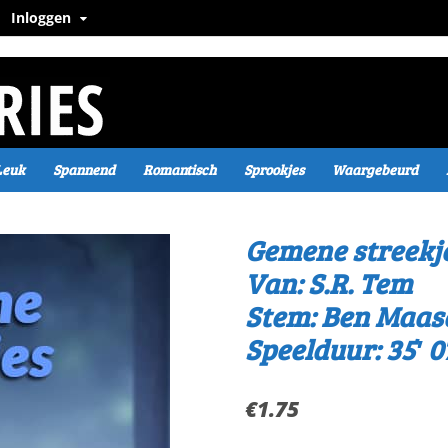
Inloggen
Leuk
Spannend
Romantisch
Sprookjes
Waargebeurd
Gemene streekj
Van: S.R. Tem
Stem: Ben Maa
Speelduur: 35′ 0
€
1.75