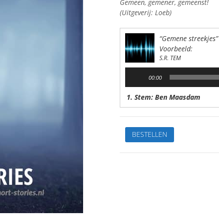
Gemeen, gemener, gemeenst!
(Uitgeverij: Loeb)
“Gemene streekjes”
Voorbeeld:
S.R. TEM
Audiospeler
00:00
1. Stem: Ben Maasdam
Gemene
BESTELLEN
streekjesVan:
S.R.
TemStem:
Ben
MaasdamSpeelduur:
35'
07"
aantal