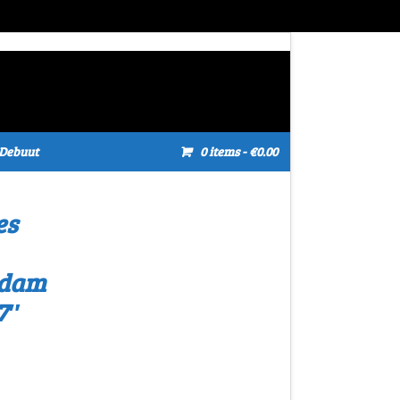
Debuut
0 items
- €0.00
es
sdam
7″