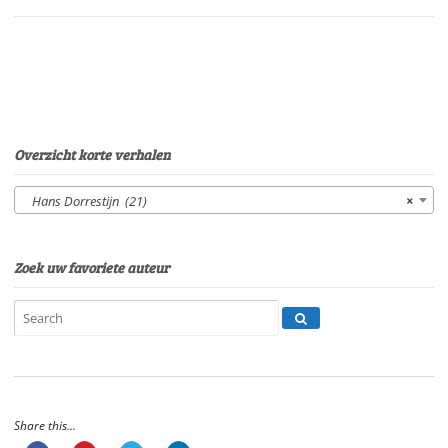
Eltjo
HerderSpeelduur:
13'14"
aantal
Overzicht korte verhalen
Hans Dorrestijn (21)
×
Zoek uw favoriete auteur
Share this...