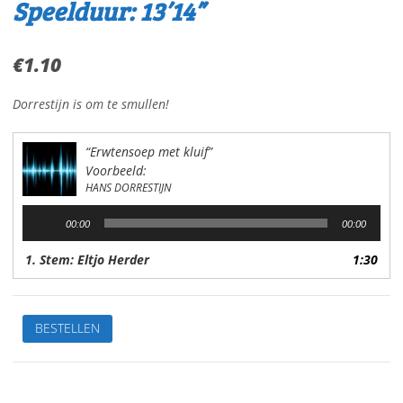
Speelduur: 13’14”
€
1.10
Dorrestijn is om te smullen!
“Erwtensoep met kluif”
Voorbeeld:
HANS DORRESTIJN
Audiospeler
00:00
00:00
1. Stem: Eltjo Herder
1:30
Erwtensoep
BESTELLEN
met
kluifVan:
Hans
DorrestijnStem: