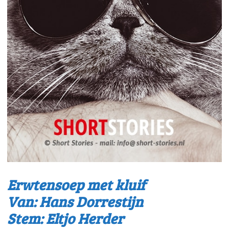
Erwtensoep met kluif
Van: Hans Dorrestijn
Stem: Eltjo Herder