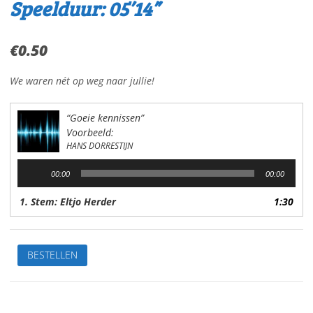
Speelduur: 05’14”
€
0.50
We waren nét op weg naar jullie!
“Goeie kennissen”
Voorbeeld:
HANS DORRESTIJN
Audiospeler
00:00
00:00
1. Stem: Eltjo Herder
1:30
Goeie
BESTELLEN
kennissenVan:
Hans
DorrestijnStem:
Eltjo