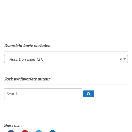
HerderSpeelduur:
05'14"
aantal
Overzicht korte verhalen
Hans Dorrestijn (21)
×
Zoek uw favoriete auteur
Share this...