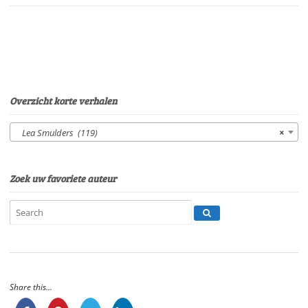
SmuldersStem:
Eltjo
HerderSpeelduur:
08'52"
aantal
Overzicht korte verhalen
Lea Smulders (119)
×
Zoek uw favoriete auteur
Share this...