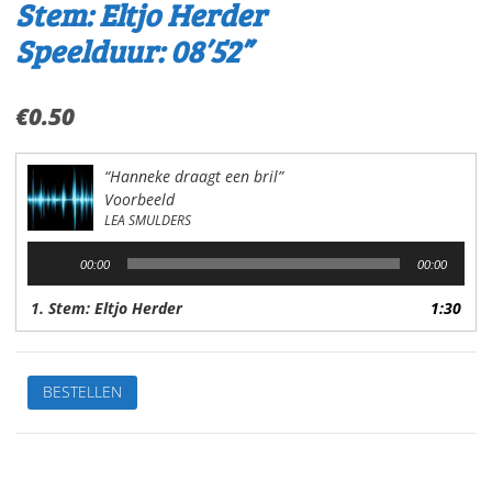
Stem: Eltjo Herder
Speelduur: 08’52”
€
0.50
“Hanneke draagt een bril”
Voorbeeld
LEA SMULDERS
Audiospeler
00:00
00:00
1. Stem: Eltjo Herder
1:30
Hanneke
BESTELLEN
draagt
een
brilgeen
kabouterVan:Lea