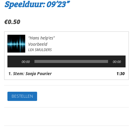
Speelduur: 09’23”
€
0.50
“Hans help'es”
Voorbeeld
LEA SMULDERS
Audiospeler
00:00
00:00
1. Stem: Sonja Pourier
1:30
Hans
BESTELLEN
Help'esVan:Lea
SmuldersStem:
Sonja
PourierSpeelduur:
09'23"
aantal