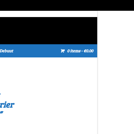
Debuut
0 items
- €0.00
rier
”