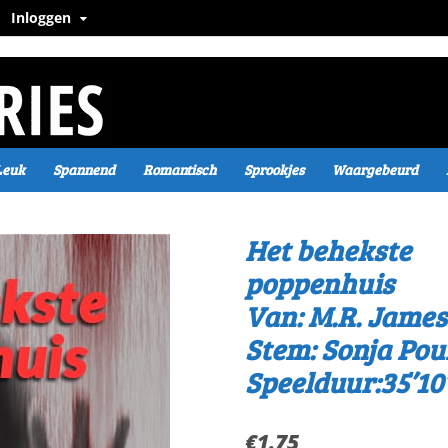
Inloggen
Leuk
Spannend
Romantisch
Sprookjes
Waargebeurd
Het behekste
poppenhuis
Van: M.R. James
Stem: Sonja Pou
Speelduur:35’10
€
1.75