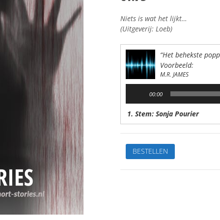
Niets is wat het lijkt…
(Uitgeverij: Loeb)
“Het behekste popp
Voorbeeld:
M.R. JAMES
Audiospeler
00:00
1. Stem: Sonja Pourier
Het
BESTELLEN
behekstepoppenhuisVan:
M.R.
JamesStem:
Sonja
PourierSpeelduur:35'10"
aantal