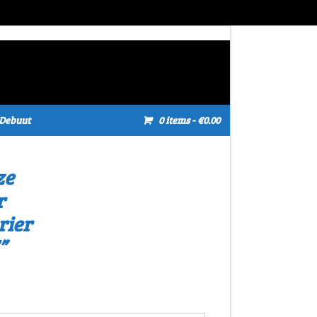
Debuut
0 items
- €0.00
ze
r
rier
”