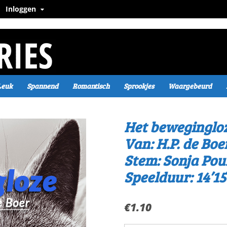
Inloggen
Leuk
Spannend
Romantisch
Sprookjes
Waargebeurd
Het beweginglo
Van: H.P. de Boe
Stem: Sonja Pou
Speelduur: 14’15
€
1.10