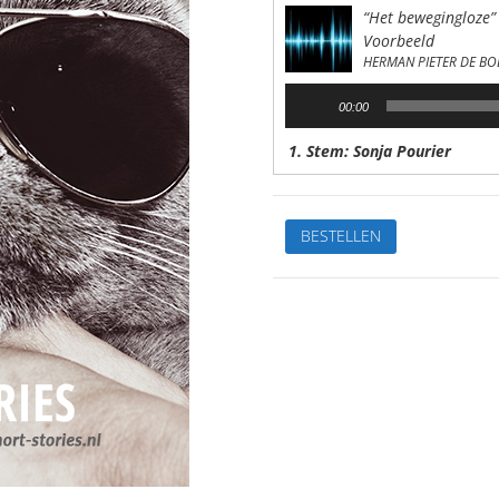
“Het bewegingloze”
Voorbeeld
HERMAN PIETER DE BO
Audiospeler
00:00
1. Stem: Sonja Pourier
Het
BESTELLEN
beweginglozeVan:
H.P.
de
BoerStem:
Sonja
PourierSpeelduur:
14'15"
aantal