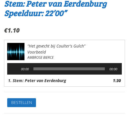
Stem: Peter van Eerdenburg
Speelduur: 22’00”
€
1.10
“Het gevecht bij Coulter's Gulch”
Voorbeeld
AMBROSE BIERCE
Audiospeler
00:00
00:00
1. Stem: Peter van Eerdenburg
1:30
Het
BESTELLEN
gevecht
bijCoulther's
GulchVan:
Ambrose