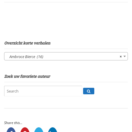
BierceStem:
Peter
van
EerdenburgSpeelduur:
22'00"
aantal
Overzicht korte verhalen
Ambroce Bierce (16)
×
Zoek uw favoriete auteur
Share this...