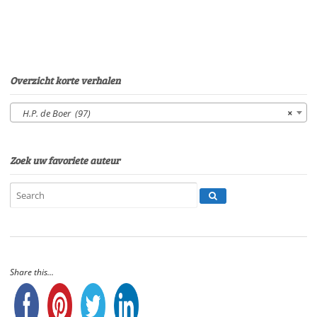
15'49"
aantal
Overzicht korte verhalen
H.P. de Boer (97)
×
Zoek uw favoriete auteur
Share this...