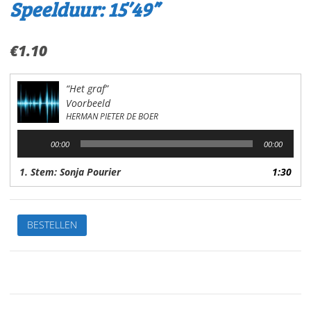
Speelduur: 15’49”
€
1.10
“Het graf”
Voorbeeld
HERMAN PIETER DE BOER
Audiospeler
00:00
00:00
1. Stem: Sonja Pourier
1:30
Het
BESTELLEN
grafVan:
H.P.
de
BoerStem:
Sonja
PourierSpeelduur: