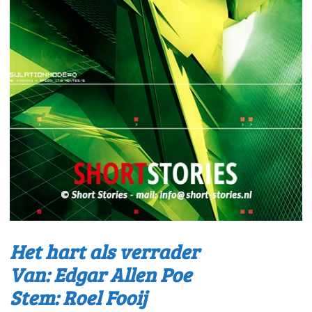
Het hart als verrader
Van: Edgar Allen Poe
Stem: Roel Fooij