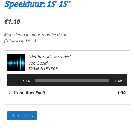
Speelduur: 15′ 15″
€
1.10
Moorden o.k. maar mondje dicht…
(Uitgeverij: Loeb)
“Het hart als verrader”
Voorbeeld:
EDGAR ALLEN POE
Audiospeler
00:00
00:00
1. Stem: Roel Fooij
1:30
Het
BESTELLEN
hart
als
verraderVan: