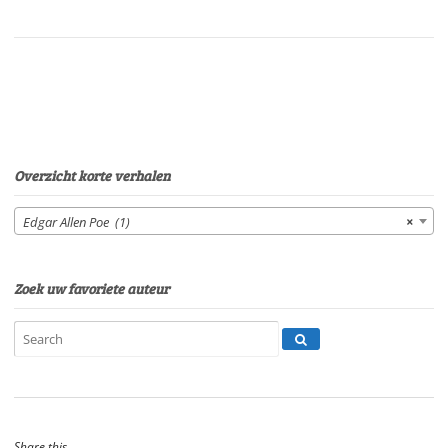
Edgar
Allen
PoeStem:
Roel
FooijSpeelduur:
15'
15"
aantal
Overzicht korte verhalen
Edgar Allen Poe (1)
×
Zoek uw favoriete auteur
Share this...