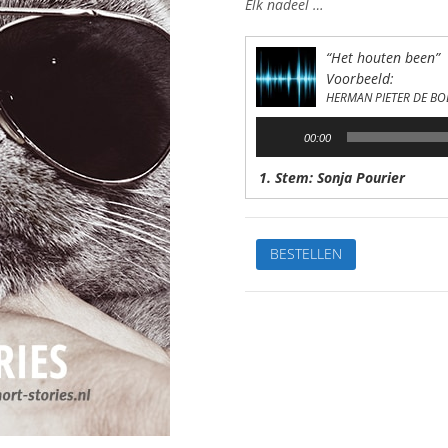
Elk nadeel …
“Het houten been”
Voorbeeld:
HERMAN PIETER DE BO
Audiospeler
00:00
1. Stem: Sonja Pourier
Het
BESTELLEN
houten
beenVan:
H.P.
de
BoerStem:
Sonja
PourierSpeelduur:
04'04"
aantal