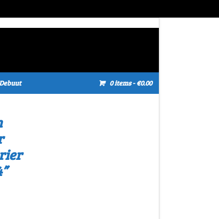
Debuut
0 items
- €0.00
n
r
rier
4”