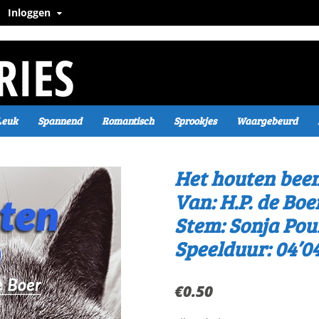
Inloggen
Leuk
Spannend
Romantisch
Sprookjes
Waargebeurd
Het houten bee
Van: H.P. de Boe
Stem: Sonja Pou
Speelduur: 04’0
€
0.50