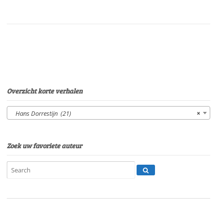
dehulpconcierge
deel
1Van:
Hans
DorrestijnStem:
Eltjo
HerderSpeelduur:
22'39"
aantal
Overzicht korte verhalen
Hans Dorrestijn (21)
×
Zoek uw favoriete auteur