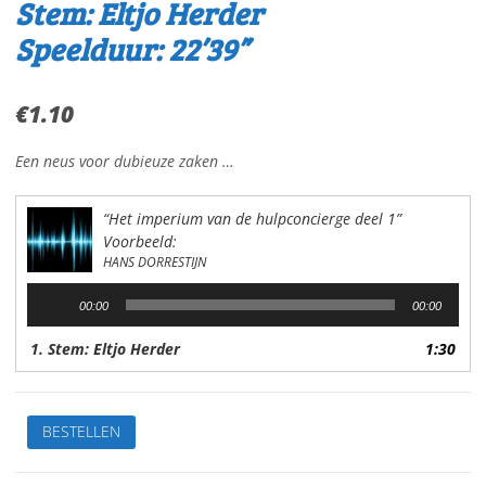
Stem: Eltjo Herder
Speelduur: 22’39”
€
1.10
Een neus voor dubieuze zaken …
“Het imperium van de hulpconcierge deel 1”
Voorbeeld:
HANS DORRESTIJN
Audiospeler
00:00
00:00
1. Stem: Eltjo Herder
1:30
Het
BESTELLEN
imperium
van