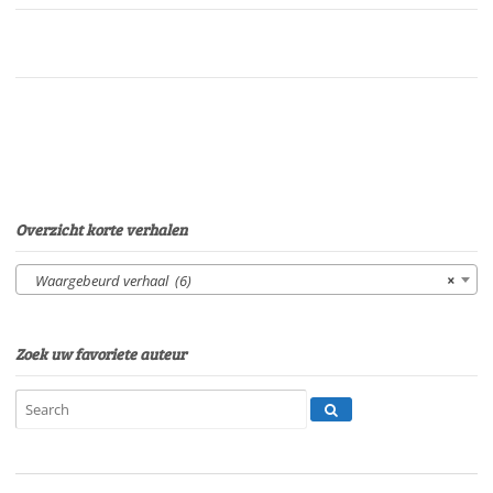
doktersvrouwtjeWaargebeurd
verhaalStem:
P.
van
EerdenburgSpeelduur:
18'38"
aantal
Overzicht korte verhalen
Waargebeurd verhaal (6)
×
Zoek uw favoriete auteur