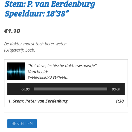
Stem: P. van Eerdenburg
Speelduur: 18’38”
€
1.10
De dokter moest toch beter weten.
(Uitgeverij: Loeb)
“Het lieve, lesbische doktersvrouwtje”
Voorbeeld:
WAARGEBEURD VERHAAL.
Audiospeler
00:00
00:00
1. Stem: Peter van Eerdenburg
1:30
Het
BESTELLEN
lievelesbische