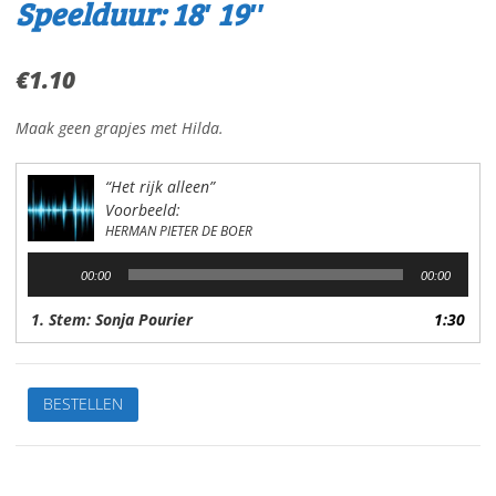
Speelduur: 18′ 19″
€
1.10
Maak geen grapjes met Hilda.
“Het rijk alleen”
Voorbeeld:
HERMAN PIETER DE BOER
Audiospeler
00:00
00:00
1. Stem: Sonja Pourier
1:30
Het
BESTELLEN
rijk
alleenVan:
H.P.
de