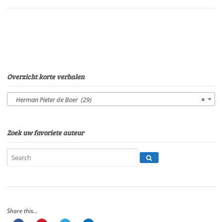
BoerStem:
Sonja
PourierSpeelduur:
18'
19"
aantal
Overzicht korte verhalen
Herman Pieter de Boer (29)
×
Zoek uw favoriete auteur
Share this...