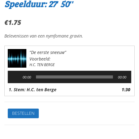
Speelduur: 27′ 50″
€
1.75
Belevenissen van een nymfomane gravin.
“De eerste sneeuw”
Voorbeeld:
H.C. TEN BERGE
Audiospeler
00:00
00:00
1. Stem: H.C. ten Berge
1:30
De
BESTELLEN
eerste
sneeuwVan:
H.C.
ten