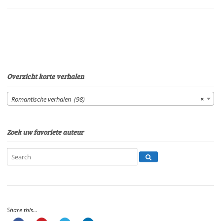
BergeStem:
H.C.
ten
BergeSpeelduur:
27'
50"
aantal
Overzicht korte verhalen
Romantische verhalen (98)
×
Zoek uw favoriete auteur
Share this...