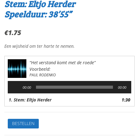
Stem: Eltjo Herder
Speelduur: 38’55”
€
1.75
Een wijsheid om ter harte te nemen.
“Het verstand komt met de roede”
Voorbeeld:
PAUL RODENKO
Audiospeler
00:00
00:00
1. Stem: Eltjo Herder
1:30
Het
BESTELLEN
verstandkomt
met