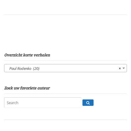
de
roedeVan:
Paul
RodenkoStem:
Eltjo
HerderSpeelduur:
38'55"
aantal
Overzicht korte verhalen
Paul Rodenko (20)
×
Zoek uw favoriete auteur