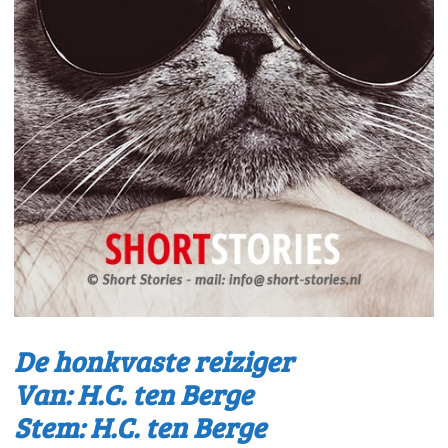
De honkvaste reiziger
Van: H.C. ten Berge
Stem: H.C. ten Berge