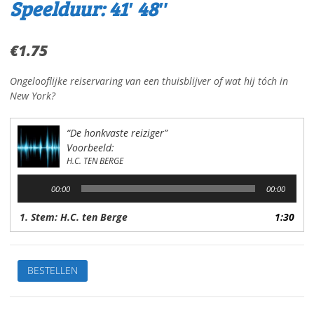
Speelduur: 41′ 48″
€
1.75
Ongelooflijke reiservaring van een thuisblijver of wat hij tóch in
New York?
“De honkvaste reiziger”
Voorbeeld:
H.C. TEN BERGE
Audiospeler
00:00
00:00
1. Stem: H.C. ten Berge
1:30
De
BESTELLEN
honkvaste
reizigerVan:
H.C.