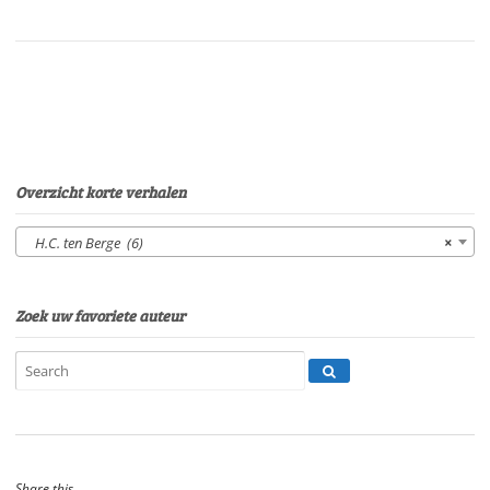
ten
BergeStem:
H.C.
ten
BergeSpeelduur:
41'
48"
aantal
Overzicht korte verhalen
H.C. ten Berge (6)
×
Zoek uw favoriete auteur
Share this...