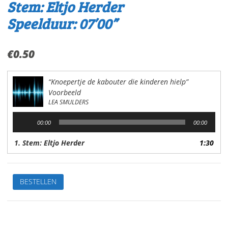
Stem: Eltjo Herder
Speelduur: 07’00”
€
0.50
“Knoepertje de kabouter die kinderen hielp”
Voorbeeld
LEA SMULDERS
Audiospeler
00:00
00:00
1. Stem: Eltjo Herder
1:30
Knoepertje
BESTELLEN
de
kabouterdie
kinderen
hielpVan:Lea