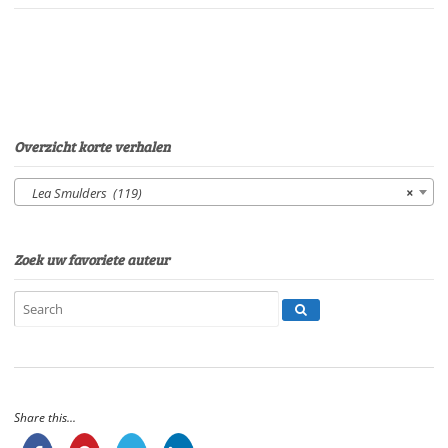
SmuldersStem:
Eltjo
HerderSpeelduur:
07'00"
aantal
Overzicht korte verhalen
Lea Smulders (119)
×
Zoek uw favoriete auteur
Share this...