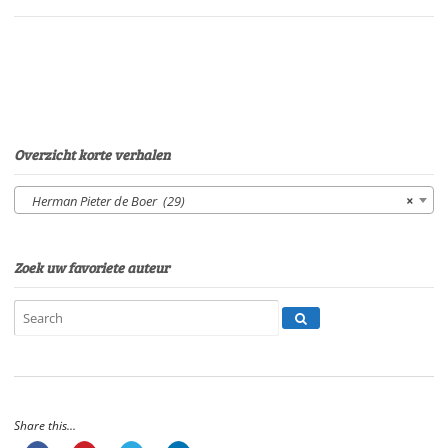
H.P.
de
BoerStem:
Sonja
PourierSpeelduur:
04'
53"
Overzicht korte verhalen
aantal
Herman Pieter de Boer (29)
×
Zoek uw favoriete auteur
Share this...