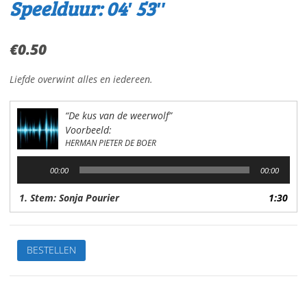
Speelduur: 04′ 53″
€
0.50
Liefde overwint alles en iedereen.
“De kus van de weerwolf”
Voorbeeld:
HERMAN PIETER DE BOER
Audiospeler
00:00
00:00
1. Stem: Sonja Pourier
1:30
De
BESTELLEN
kus
van
de
weerwolfVan: