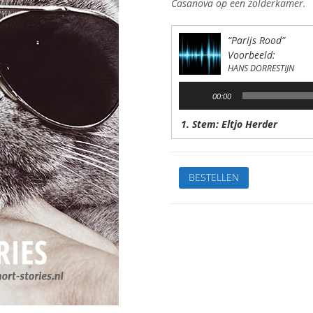
Casanova op een zolderkamer.
“Parijs Rood”
Voorbeeld:
HANS DORRESTIJN
Audiospeler
00:00
1. Stem: Eltjo Herder
Parijs
BESTELLEN
RoodVan:
Hans
DorrestijnStem:
Eltjo
HerderSpeelduur:
31'04"
aantal