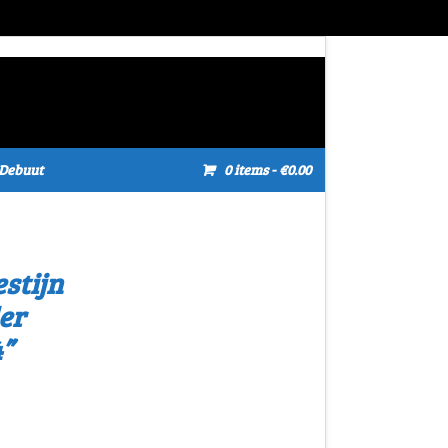
Debuut
0 items
- €0.00
stijn
er
”