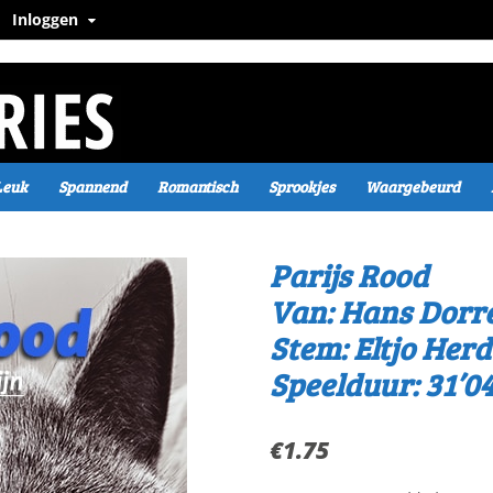
Inloggen
Leuk
Spannend
Romantisch
Sprookjes
Waargebeurd
Parijs Rood
Van: Hans Dorre
Stem: Eltjo Herd
Speelduur: 31’04
€
1.75