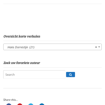
Eltjo
HerderSpeelduur:
28'20"
aantal
Overzicht korte verhalen
Hans Dorrestijn (21)
×
Zoek uw favoriete auteur
Share this...