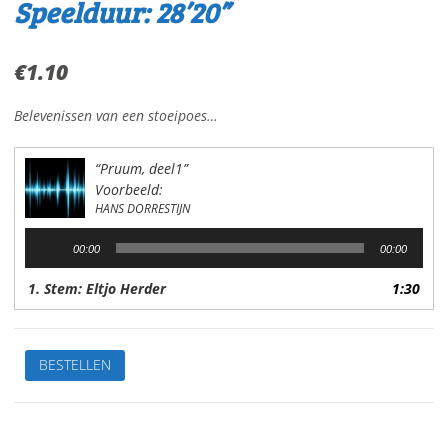
Speelduur: 28’20”
€
1.10
Belevenissen van een stoeipoes…
“Pruum, deel1”
Voorbeeld:
HANS DORRESTIJN
Audiospeler
00:00
00:00
1. Stem: Eltjo Herder
1:30
Pruum,
BESTELLEN
deel
1Van:
Hans
DorrestijnStem: