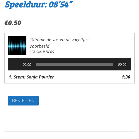
Speelduur: 08’54”
€
0.50
“Slimme de vos en de vogeltjes”
Voorbeeld
LEA SMULDERS
Audiospeler
00:00
00:00
1. Stem: Sonja Pourier
1:30
Slimme
BESTELLEN
de
vos
en
de
vogeltjesVan:Lea
SmuldersStem: