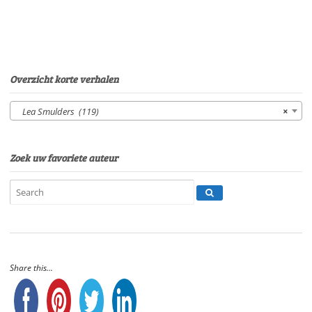
Sonja
PourierSpeelduur:
08'54"
aantal
Overzicht korte verhalen
Lea Smulders (119)
×
Zoek uw favoriete auteur
Share this...