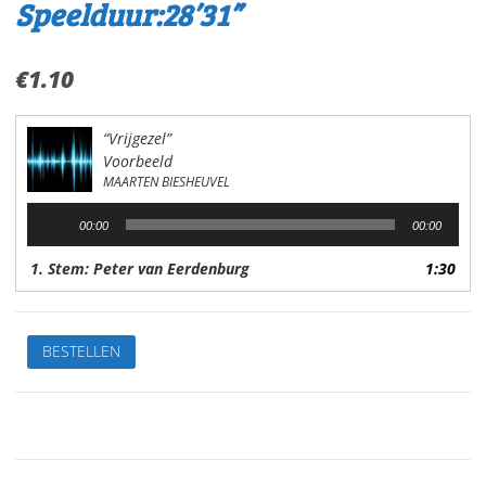
Speelduur:28’31”
€
1.10
“Vrijgezel”
Voorbeeld
MAARTEN BIESHEUVEL
Audiospeler
00:00
00:00
1. Stem: Peter van Eerdenburg
1:30
VrijgezelVan:
BESTELLEN
Maarten
BiesheuvelStem:
Peter
van
EerdenburgSpeelduur:28'31"
aantal