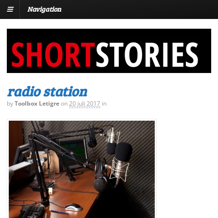
Navigation
radio station
by
Toolbox Letigre
on
20 juli 2017
in