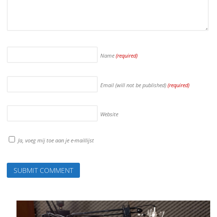
Name
(required)
Email (will not be published)
(required)
Website
Ja, voeg mij toe aan je e-maillijst