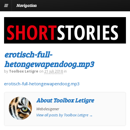
Navigation
erotisch-full-
hetongewapendoog.mp3
by
Toolbox Letigre
on
21 juli 2018
in
erotisch-full-hetongewapendoog.mp3
About Toolbox Letigre
Webdesigener
View all posts by Toolbox Letigre
→