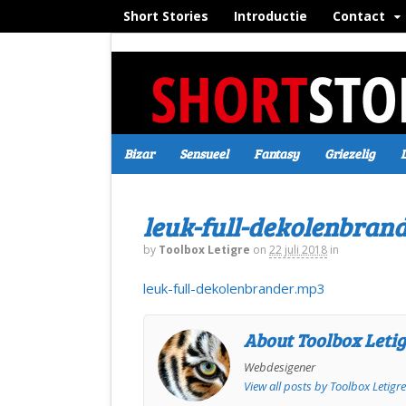
Short Stories
Introductie
Contact
Bizar
Sensueel
Fantasy
Griezelig
leuk-full-dekolenbran
by
Toolbox Letigre
on
22 juli 2018
in
leuk-full-dekolenbrander.mp3
About Toolbox Leti
Webdesigener
View all posts by Toolbox Letigr