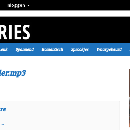
Inloggen
Leuk
Spannend
Romantisch
Sprookjes
Waargebeurd
der.mp3
gre
e
→