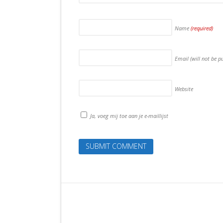
Name
(required)
Email (will not be p
Website
Ja, voeg mij toe aan je e-maillijst