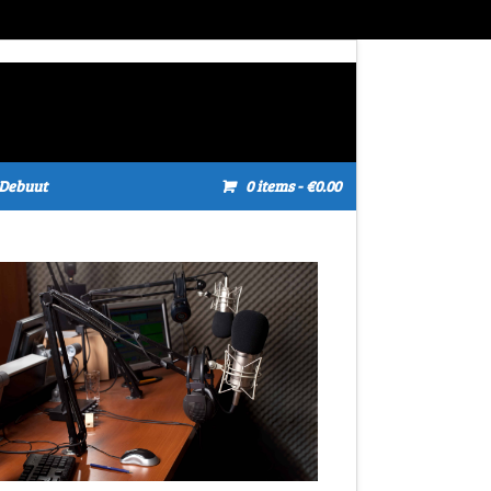
Debuut
0 items
- €0.00