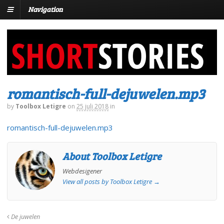
Navigation
romantisch-full-dejuwelen.mp3
by
Toolbox Letigre
on
25 juli 2018
in
romantisch-full-dejuwelen.mp3
About Toolbox Letigre
Webdesigener
View all posts by Toolbox Letigre
→
De juwelen