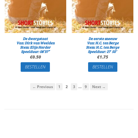
De dwergstaat
De eerste sneeuw
Van: Dirk van Weelden
Van: H.C. ten Berge
Stem: Eltjo Herder
Stem: H.C. ten Berge
Speelduur: 08’37”
Speelduur: 27′ 50″
€
0.50
€
1.75
BESTELLEN
BESTELLEN
…
← Previous
1
2
3
9
Next →