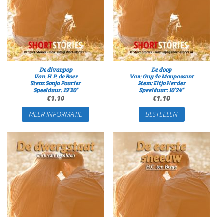
De divanpop
De doop
Van: H.P. de Boer
Van: Guy de Maupassant
Stem: Sonja Pourier
Stem: Eltjo Herder
Speelduur: 13’20”
Speelduur: 10’24”
€
1.10
€
1.10
MEER INFORMATIE
BESTELLEN