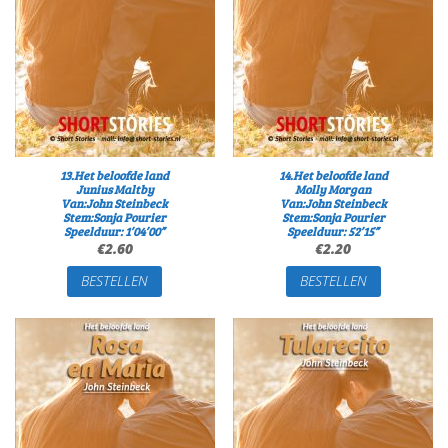
13.Het beloofde land
14.Het beloofde land
Junius Maltby
Molly Morgan
Van:John Steinbeck
Van:John Steinbeck
Stem:Sonja Pourier
Stem:Sonja Pourier
Speelduur: 1’04’00”
Speelduur: 52’15”
€
2.60
€
2.20
BESTELLEN
BESTELLEN