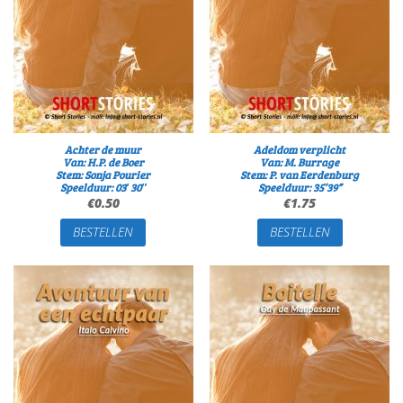
Achter de muur
Adeldom verplicht
Van: H.P. de Boer
Van: M. Burrage
Stem: Sonja Pourier
Stem: P. van Eerdenburg
Speelduur: 03′ 30″
Speelduur: 35’39”
€
0.50
€
1.75
BESTELLEN
BESTELLEN