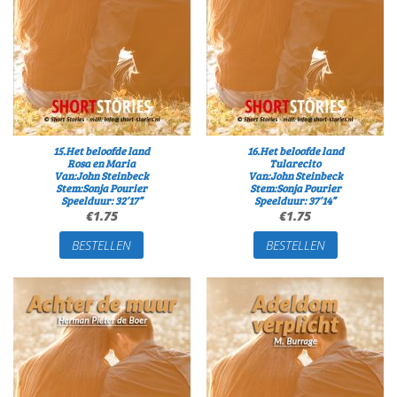
15.Het beloofde land
16.Het beloofde land
Rosa en Maria
Tularecito
Van:John Steinbeck
Van:John Steinbeck
Stem:Sonja Pourier
Stem:Sonja Pourier
Speelduur: 32’17”
Speelduur: 37’14”
€
1.75
€
1.75
BESTELLEN
BESTELLEN