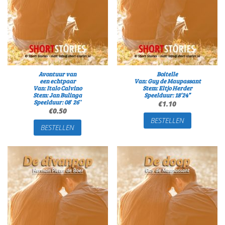
Avontuur van
Boitelle
een echtpaar
Van: Guy de Maupassant
Van: Italo Calvino
Stem: Eltjo Herder
Stem: Jan Bulinga
Speelduur: 18’24”
Speelduur: 08′ 26″
€
1.10
€
0.50
BESTELLEN
BESTELLEN