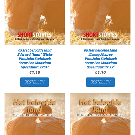
05.Het beloofde land
06.Het beloofde land
Edward “haai” Wicks
Jimmy Monroe
Van:John Steinbeck
Van:John Steinbeck
Stem: Ben Maasdam
Stem: Ben Maasdam
Speelduur: 29’14”
Speelduur: 17’55”
€
1.10
€
1.10
BESTELLEN
BESTELLEN