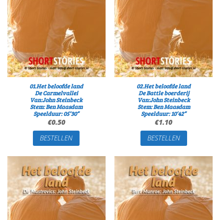
01.Het beloofde land
02.Het beloofde land
De Carmelvallei
De Battle boerderij
Van:John Steinbeck
Van:John Steinbeck
Stem: Ben Maasdam
Stem: Ben Maasdam
Speelduur: 05’30”
Speelduur: 10’42”
€
0.50
€
1.10
BESTELLEN
BESTELLEN