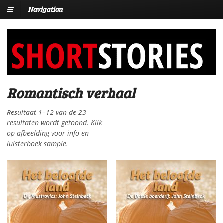
Navigation
Romantisch verhaal
Resultaat 1–12 van de 23
resultaten wordt getoond. Klik
op afbeelding voor info en
luisterboek sample.