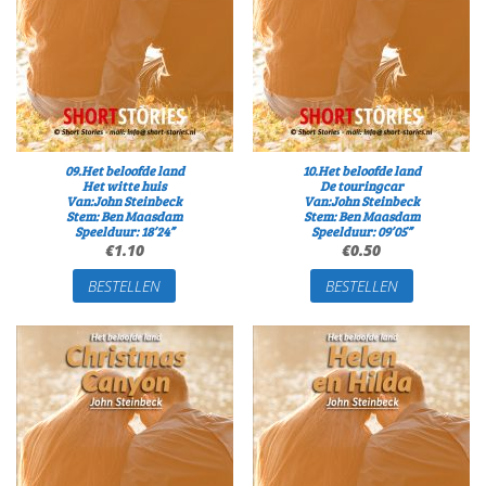
09.Het beloofde land
10.Het beloofde land
Het witte huis
De touringcar
Van:John Steinbeck
Van:John Steinbeck
Stem: Ben Maasdam
Stem: Ben Maasdam
Speelduur: 18’24”
Speelduur: 09’05”
€
1.10
€
0.50
BESTELLEN
BESTELLEN