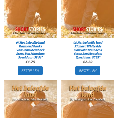
07.Het beloofde land
08.Het beloofde land
Raymond Banks
Richard Whiteside
Van:John Steinbeck
Van:John Steinbeck
Stem: Ben Maasdam
Stem: Ben Maasdam
Speelduur: 38’56”
Speelduur: 50’33”
€
1.75
€
2.20
BESTELLEN
BESTELLEN