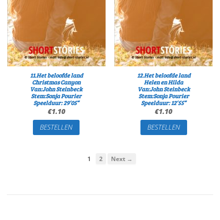
11.Het beloofde land
12.Het beloofde land
Christmas Canyon
Helen en Hilda
Van:John Steinbeck
Van:John Steinbeck
Stem:Sonja Pourier
Stem:Sonja Pourier
Speelduur: 29’05”
Speelduur: 12’55”
€
1.10
€
1.10
BESTELLEN
BESTELLEN
1
2
Next →