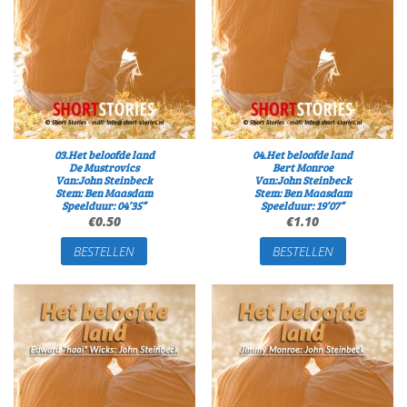
03.Het beloofde land
04.Het beloofde land
De Mustrovics
Bert Monroe
Van:John Steinbeck
Van:John Steinbeck
Stem: Ben Maasdam
Stem: Ben Maasdam
Speelduur: 04’35”
Speelduur: 19’07”
€
0.50
€
1.10
BESTELLEN
BESTELLEN