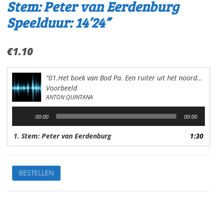
Stem: Peter van Eerdenburg
Speelduur: 14’24”
€
1.10
“01.Het boek van Bod Pa. Een ruiter uit het noorden”
Voorbeeld
ANTON QUINTANA
Audiospeler
00:00
00:00
1. Stem: Peter van Eerdenburg
1:30
01.Het
BESTELLEN
boek
van
Bod
PaEen