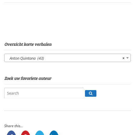
ruiter
uit
het
noordenVan:
Anton
QuintanaStem:
Peter
Overzicht korte verhalen
van
EerdenburgSpeelduur:
Anton Quintana (43)
×
14'24"
aantal
Zoek uw favoriete auteur
Share this...