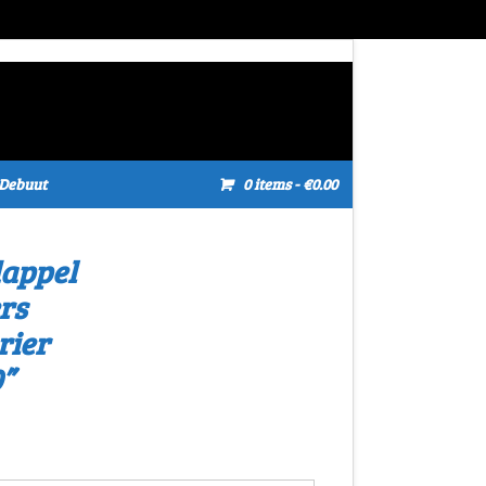
Debuut
0 items
- €0.00
appel
rs
rier
”