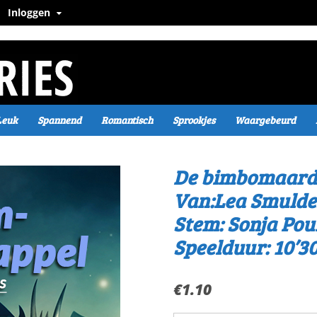
Inloggen
Leuk
Spannend
Romantisch
Sprookjes
Waargebeurd
De bimbomaard
Van:Lea Smulde
Stem: Sonja Pou
Speelduur: 10’30
€
1.10