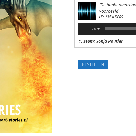
“De bimbomaardap
Voorbeeld
LEA SMULDERS
Audiospeler
00:00
1. Stem: Sonja Pourier
De
BESTELLEN
bimbomaardappelVan:Lea
SmuldersStem:
Sonja
PourierSpeelduur:
10'30"
aantal